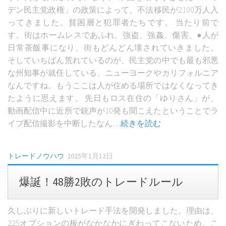
デン民主党政権」の政策によって、不法移民が2100万人入
ってきました。貧困層と犯罪者たちです。 当たり前で
す。街はホームレスであふれ、強盗、強姦、傷害、●人が
日常茶飯事になり、街もどんどん壊されていきました。
そしていちばん荒れているのが、民主党の中でも最も邪悪
な州知事が就任している、ニューヨークやカリフォルニア
なんですね。もうここは人が住める場所ではなくなってき
たように思えます。 先日もロス在住の「ゆりさん」が、
動画配信中に近所で銃声が10発も聞こえたということでラ
イブ配信撮影を中断したなん
…続きを読む
トレードノウハウ
2025年1月12日
爆誕！48勝2敗のトレードルール
久しぶりに新しいトレード手法を開発しました。理由は、
225オプションの板がなかなかにぎわってこないため。こ