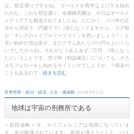
は、想定通りですかね。 ゴールドが異常な上げ方を始め
たのも、これも想定通り。金価格高騰は、今日はオールド
メディアでも報道されてましたね。とにかく、2024年の正
月から現在で（円建てで）2倍になってますから。 コア研
が「オンスのメイプルリーフコインを買いましょう！」と
言い始めた頃は多分、まだグラムあたり4000円ちょいくら
いでしたからね。それがとりあえあず 2万円：5倍になっ
たということです。売り時（利益確定）についても、そろ
そろフォローをし始めるタイミングでしょうか…？税金の
こともあるので
…続きを読む
世界情勢・政治・経済
/
人生・価値観
2025年6月13日
地球は宇宙の刑務所である
＜前段省略＞ 今、カリフォルニアは地獄になっていま
す。街が破壊されています。 米国を壊そうとした「バイ