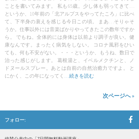
ことを書いてみます。 私も65歳。少し体も弱ってきて…
というか、10年前の「北アルプスをやってたころ」に比べ
て、下半身の衰えを感じる今日この頃。 まあ…そりゃそ
うか。仕事以外には音楽ばかりやってきたこの数年ですか
ら。 でもね。全体的には身体は以前より調子が良い。健
康なんです。まったく病気をしない。 コロナ風邪をひい
ても、何も不安がない。・・・というか、もうね、数日で
治った感じがします。 葛根湯と、イベルメクチンと、ノ
ドヌールスプレー。あとは自前の自然治癒力ですよ。 と
にかく、この年になってく
…続きを読む
次ページへ »
フォロー:
絶賛公表中の「7日間無料動画講座」