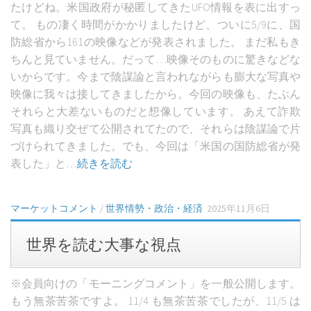
たけどね。米国政府が秘匿してきたUFO情報を表に出すっ
金融ADR制度への対応
て。 もの凄く時間がかかりましたけど、ついに5/9に、国
防総省から161の映像などが発表されました。 まだ私もき
お客様本位の業務運営を実現するための取り組み方針
ちんと見ていません。だって…映像そのものに驚きなどな
concept
いからです。今まで陰謀論と言われながらも膨大な写真や
映像に我々は接してきましたから。今回の映像も、たぶん
コア研の役割と夢
それらと大差ないものだと想像しています。 あえて詐欺
会員のリアルな感想
写真も織り交ぜて公開されてたので、それらは陰謀論で片
Q&A
づけられてきました。でも、今回は「米国の国防総省が発
表した」と
…続きを読む
trade
FX、株で苦労してませんか？
マーケットコメント
/
世界情勢・政治・経済
2025年11月6日
圧倒的な勝率のコール売り戦略
大暴落でひと財産つくるファープット買い戦略
世界を読む大事な視点
book & seminar
※会員向けの「モーニングコメント」を一般公開します。
著書：世界一やさしいオプション取引の教科書
もう無茶苦茶ですよ。 11/4 も無茶苦茶でしたが、11/5 は
225オプションセミナー動画（基礎編）