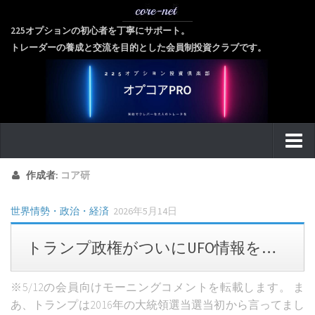
225オプションの初心者を丁寧にサポート。
トレーダーの養成と交流を目的とした会員制投資クラブです。
home
作成者:
コア研
about
世界情勢・政治・経済
2026年5月14日
ご挨拶に代えて
トランプ政権がついにUFO情報を…
会社概要
代表者紹介
※5/12の会員向けモーニングコメントを転載します。 ま
個人情報保護方針
あ、トランプは2016年の大統領選当選当初から言ってまし
金融商品取引法に基づく表記