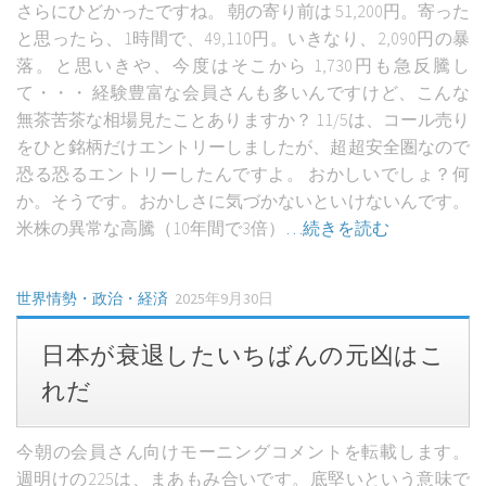
さらにひどかったですね。 朝の寄り前は 51,200円。寄った
225オプションセミナー動画（実践編）
と思ったら、1時間で、49,110円。いきなり、2,090円の暴
セミナー動画（基礎編）前編
落。と思いきや、今度はそこから 1,730円も急反騰し
て・・・ 経験豊富な会員さんも多いんですけど、こんな
セミナー動画（基礎編）後編
無茶苦茶な相場見たことありますか？ 11/5は、コール売り
セミナー動画（実践編）前編
をひと銘柄だけエントリーしましたが、超超安全圏なので
セミナー動画（実践編）後編
恐る恐るエントリーしたんですよ。 おかしいでしょ？何
か。そうです。おかしさに気づかないといけないんです。
米株の異常な高騰（10年間で3倍）
…続きを読む
世界情勢・政治・経済
2025年9月30日
日本が衰退したいちばんの元凶はこ
れだ
今朝の会員さん向けモーニングコメントを転載します。
週明けの225は、まあもみ合いです。底堅いという意味で