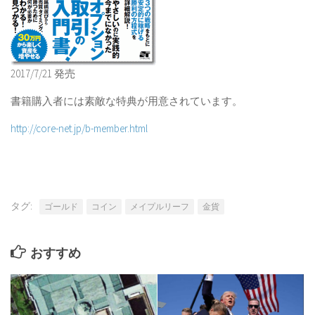
2017/7/21 発売
書籍購入者には素敵な特典が用意されています。
http://core-net.jp/b-member.html
タグ:
ゴールド
コイン
メイプルリーフ
金貨
おすすめ