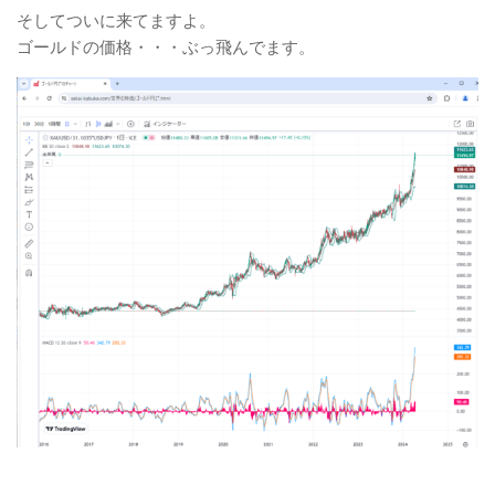
そしてついに来てますよ。
金融ADR制度への対応
ゴールドの価格・・・ぶっ飛んでます。
お客様本位の業務運営を実現するための取り組み方針
concept
コア研の役割と夢
会員のリアルな感想
Q&A
trade
FX、株で苦労してませんか？
圧倒的な勝率のコール売り戦略
大暴落でひと財産つくるファープット買い戦略
book & seminar
著書：世界一やさしいオプション取引の教科書
225オプションセミナー動画（基礎編）