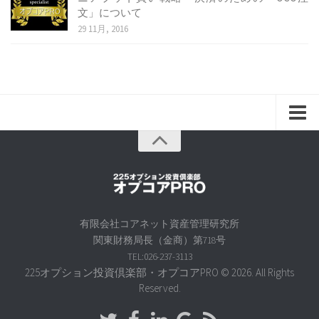
文」について
29 11月, 2016
home
about
ご挨拶に代えて
会社概要
有限会社コアネット資産管理研究所
関東財務局長（金商）第718号
代表者紹介
TEL:026-237-3113
個人情報保護方針
225オプション投資倶楽部・オプコアPRO © 2026. All Rights
Reserved.
金融商品取引法に基づく表記
金融ADR制度への対応