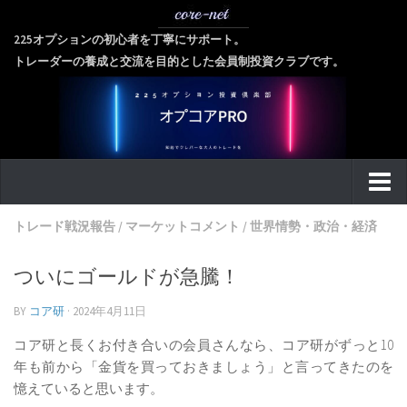
225オプションの初心者を丁寧にサポート。
トレーダーの養成と交流を目的とした会員制投資クラブです。
home
トレード戦況報告
/
マーケットコメント
/
世界情勢・政治・経済
about
ついにゴールドが急騰！
ご挨拶に代えて
BY
コア研
·
2024年4月11日
会社概要
コア研と長くお付き合いの会員さんなら、コア研がずっと10
代表者紹介
年も前から「金貨を買っておきましょう」と言ってきたのを
個人情報保護方針
憶えていると思います。
金融商品取引法に基づく表記