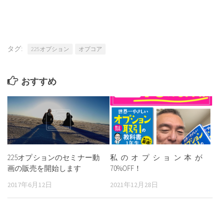
金融ADR制度への対応
お客様本位の業務運営を実現するための取り組み方針
タグ:
concept
225オプション
オプコア
コア研の役割と夢
おすすめ
会員のリアルな感想
Q&A
trade
FX、株で苦労してませんか？
圧倒的な勝率のコール売り戦略
私のオプション本が
225オプションのセミナー動
大暴落でひと財産つくるファープット買い戦略
70%OFF！
画の販売を開始します
book & seminar
2021年12月28日
2017年6月12日
著書：世界一やさしいオプション取引の教科書
225オプションセミナー動画（基礎編）