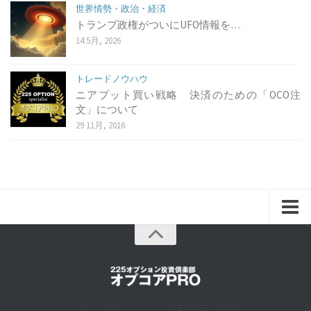
世界情勢・政治・経済
トランプ政権がついにUFO情報を…
14 5月, 2026
トレードノウハウ
ニアプット買い戦略 決済のための「OCO注
文」について
29 11月, 2016
home
about
ご挨拶に代えて
会社概要