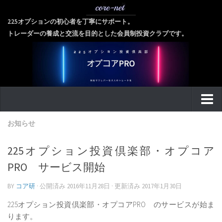
225オプションの初心者を丁寧にサポート。
トレーダーの養成と交流を目的とした会員制投資クラブです。
home
お知らせ
about
225オプション投資倶楽部・オプコア
ご挨拶に代えて
PRO サービス開始
会社概要
BY
コア研
· 公開済み
2016年11月28日
· 更新済み
2017年1月30日
代表者紹介
225オプション投資倶楽部・オプコアPRO のサービスが始ま
個人情報保護方針
ります。
金融商品取引法に基づく表記