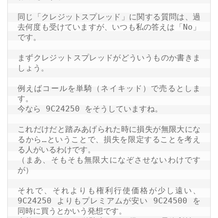
225オプションセミナー動画（実践編）
同じ「クレジットスプレッド」に関する質問は、過
去何度も受けていますが、いつも私の答えは「No」
セミナー動画（基礎編）前編
です。

セミナー動画（基礎編）後編
まずクレジットスプレッドがどういうものか書きま
セミナー動画（実践編）前編
しょう。

セミナー動画（実践編）後編
例えばコールを単騎（ネイキッド）で売るとしま
す。

今なら 9C24250 をそうしていますね。

これだけだと踏みあげられた時に損失が無限大にな
るから…ということで、損失を限定することを考え
る人がいるわけです。

（まあ、そもそも無限大になぞさせないわけです
が）

それで、それよりも権利行使価格が少し遠い、
9C24250 よりもプレミアムが安い 9C24500 を
同時に買うとかいう発想です。
