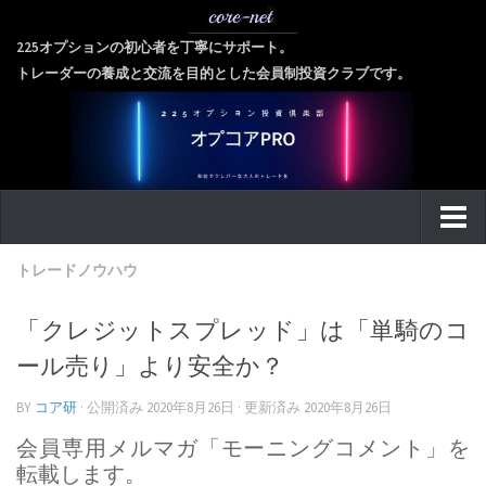
225オプションの初心者を丁寧にサポート。
トレーダーの養成と交流を目的とした会員制投資クラブです。
home
トレードノウハウ
about
「クレジットスプレッド」は「単騎のコ
ご挨拶に代えて
ール売り」より安全か？
会社概要
BY
コア研
· 公開済み
2020年8月26日
· 更新済み
2020年8月26日
代表者紹介
会員専用メルマガ「モーニングコメント」を
個人情報保護方針
転載します。
金融商品取引法に基づく表記