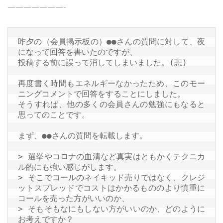
———————-
金融ADR制度への対応
お客様本位の業務運営を実現するための取り組み方針
昨夕の（会員掲示板の）●●さんの質問に対して、夜
concept
になって回答を書いたのですが、

投稿する前に誤って消してしまいました。(悲)

コア研の役割と夢
再度書く時間もエネルギーなかったため、このモー
会員のリアルな感想
ニングコメントで回答をすることにしました。

Q&A
そうすれば、他の多くの会員さんの勉強にもなると
思ってのことです。

trade
まず、●●さんの質問を転載します。

FX、株で苦労してませんか？
圧倒的な勝率のコール売り戦略
> 選挙やコロナの血清など真実はともかくテクニカ
ル的にも強い感じがします。

大暴落でひと財産つくるファープット買い戦略
> そこでコールのネイキッド売りではなく、クレジ
book & seminar
ットスプレッドでコストはかかるもののより慎重に
コールを売った方がいいのか、

著書：世界一やさしいオプション取引の教科書
> そもそもなにもしない方がいいのか、どのように
お考えですか？

225オプションセミナー動画（基礎編）