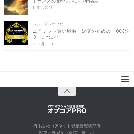
トランプ政権がついにUFO情報を…
14 5月, 2026
トレードノウハウ
ニアプット買い戦略 決済のための「OCO注
文」について
29 11月, 2016
home
about
ご挨拶に代えて
会社概要
有限会社コアネット資産管理研究所
関東財務局長（金商）第718号
代表者紹介